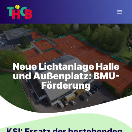
Zum
Inhalt
springen
Neue Lichtanlage Halle
und Außenplatz: BMU-
Förderung
KSI: Ersatz der bestehenden