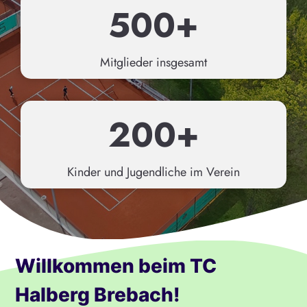
5
500+
0
0
Mitglieder insgesamt
+
2
200+
0
0
Kinder und Jugendliche im Verein
+
Willkommen beim TC
Halberg Brebach!