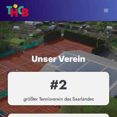
Zum
Inhalt
springen
Unser Verein
#
#2
2
größter Tennisverein des Saarlandes