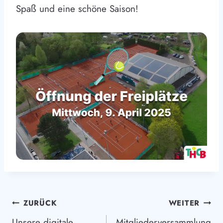
Spaß und eine schöne Saison!
Beitragsnavigation
ZURÜCK
WEITER
Unsere digitale
Mitgliederversammlung