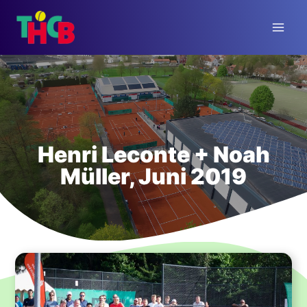
Zum
Inhalt
springen
Henri Leconte + Noah
Müller, Juni 2019