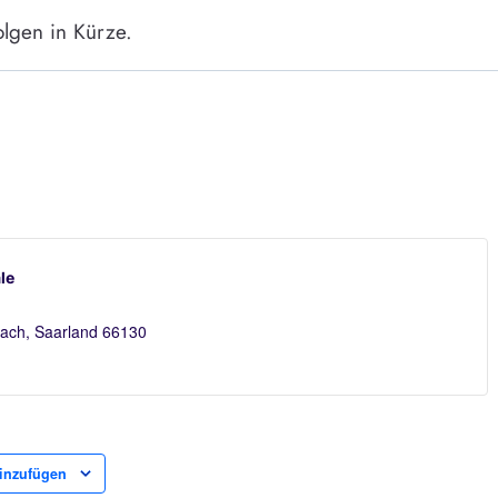
olgen in Kürze.
le
bach
,
Saarland
66130
inzufügen