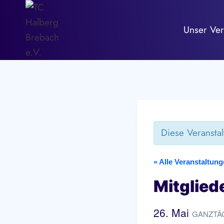
Zum
Inhalt
Unser Ver
springen
Diese Veranstal
« Alle Veranstaltun
Mitglie
26. Mai
GANZTÄ