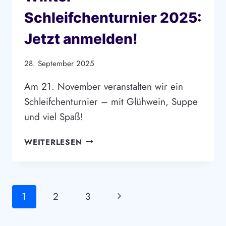
Schleifchenturnier 2025:
Jetzt anmelden!
28. September 2025
Am 21. November veranstalten wir ein
Schleifchenturnier – mit Glühwein, Suppe
und viel Spaß!
WINTER-
WEITERLESEN
SCHLEIFCHENTURNIER
2025:
JETZT
ANMELDEN!
Seitennavigation
Nächste
1
2
3
Seite