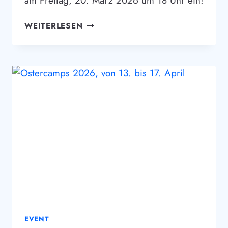
am Freitag, 20. März 2026 um 18 Uhr ein!
MEET
WEITERLESEN
&
EAT
AM
20.
MÄRZ
2026
EVENT