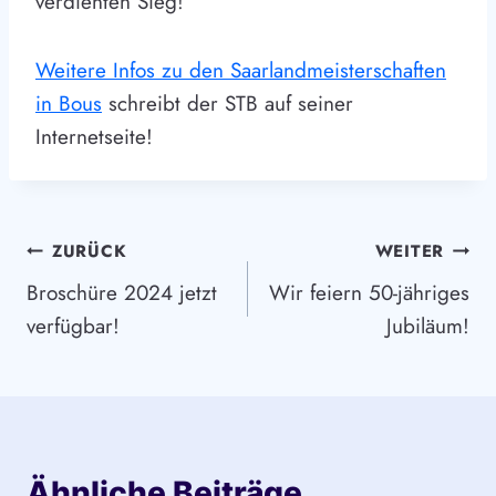
verdienten Sieg!
Weitere Infos zu den Saarlandmeisterschaften
in Bous
schreibt der STB auf seiner
Internetseite!
Beitragsnavigation
ZURÜCK
WEITER
Broschüre 2024 jetzt
Wir feiern 50-jähriges
verfügbar!
Jubiläum!
Ähnliche Beiträge