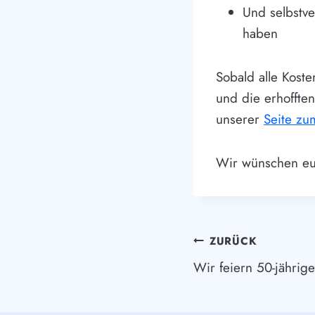
Und selbstve
haben
Sobald alle Kost
und die erhoffte
unserer
Seite z
Wir wünschen euc
Beitragsnav
ZURÜCK
Wir feiern 50-jährige