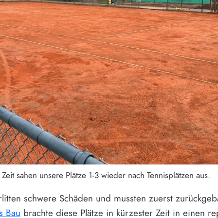
 Zeit sahen unsere Plätze 1-3 wieder nach Tennisplätzen aus.
erlitten schwere Schäden und mussten zuerst zurückge
s Bau
brachte diese Plätze in kürzester Zeit in einen r