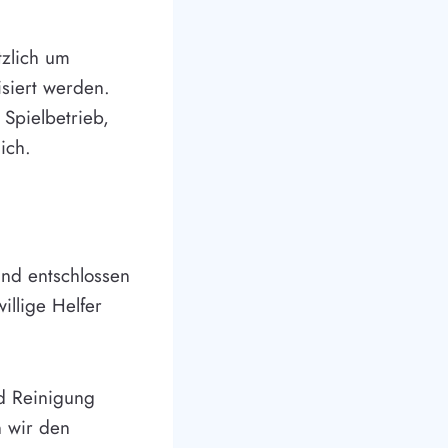
tzlich um
siert werden.
Spielbetrieb,
ich.
und entschlossen
illige Helfer
d Reinigung
n wir den