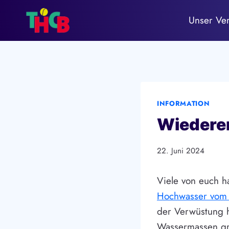
Zum
Unser Ve
Inhalt
springen
INFORMATION
Wiederer
22. Juni 2024
Viele von euch h
Hochwasser vom
der Verwüstung h
Wassermassen grö