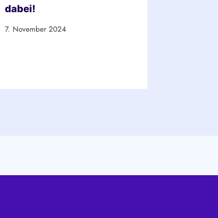
dabei!
2026 –
7. November 2024
10. Juni 2