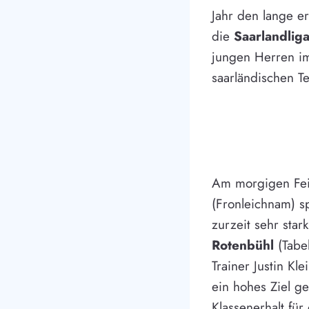
Jahr den lange e
die
Saarlandlig
jungen Herren im
saarländischen Te
Am morgigen Fei
(Fronleichnam) s
zurzeit sehr star
Rotenbühl
(Tabel
Trainer Justin Kl
ein hohes Ziel g
Klassenerhalt für