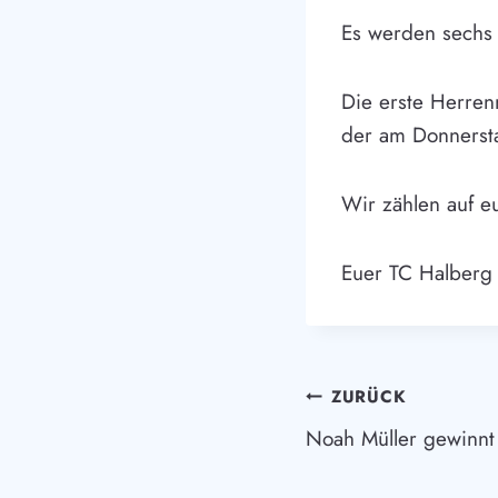
Es werden sechs 
Die erste Herrenm
der am Donnerstag
Wir zählen auf e
Euer TC Halberg
Beitragsnav
ZURÜCK
Noah Müller gewinnt 