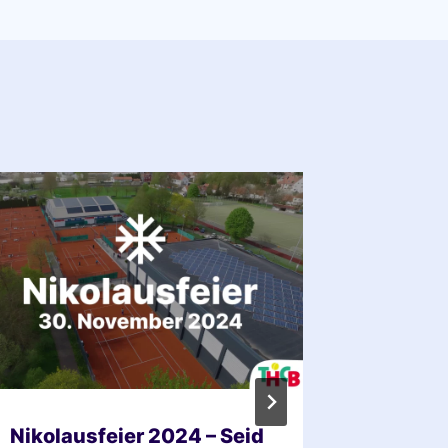
Nikolausfeier 2024 – Seid
HoLaMa